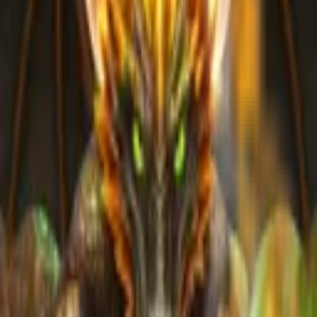
Gates of Olympus 1000
Pragmatic Play
Mahjong Wins Triple Pot
Pragmatic Play
Gates of Olympus Super Scatter
Pragmatic Play
Rujak Bonanza 1000
Pragmatic Play
Mahjong Wins 3 - Black Scatter
Pragmatic Play
Starlight Princess 1000
Pragmatic Play
Mahjong Wins 2
Pragmatic Play
Gates of Olympus
Pragmatic Play
Jade Legends
Pragmatic Play
Sweet Bonanza 1000
Pragmatic Play
Sweet Bonanza 2500
Pragmatic Play
Starlight Princess Super Scatter
Pragmatic Play
Gates of Gatot Kaca 1000
Pragmatic Play
Luxury of Olympus
Pragmatic Play
Fortune of Olympus
Pragmatic Play
Starlight Princess
Pragmatic Play
Sweet Bonanza
Pragmatic Play
Gates of Gatot Kaca Super Scatter
Pragmatic Play
Sugar Rush 1000
Pragmatic Play
Candy Rush
Pragmatic Play
Cosmic Clusters!
Pragmatic Play
Out of the Woods
Pragmatic Play
Sleeping Dragon Ultra Dark
Pragmatic Play