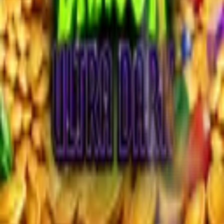
ramah dan profesional, setiap masalah atau pertanyaan
yang Anda hadapi dapat segera diselesaikan. Ini
memastikan bahwa Anda dapat bermain dengan tenang
dan menikmati pengalaman tanpa gangguan.
Jika Anda mencari platform slot online dengan
RTP
tinggi
dan peluang menang besar, LXTOTO adalah
tempat yang tepat untuk Anda. Nikmati permainan slot
gacor dan raih jackpot besar di LXTOTO sekarang!
Lihat Semua
home
explore
promo
dompet