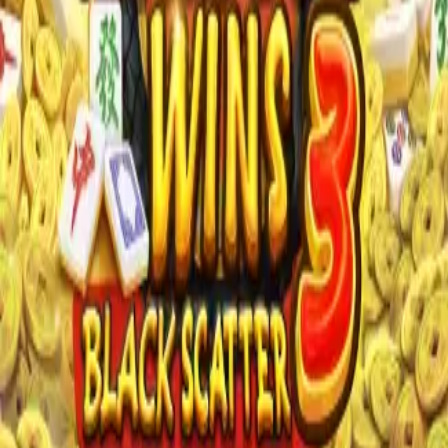
Dengan
dukungan 24 jam
dari layanan pelanggan yang
ramah dan profesional, setiap masalah atau pertanyaan
yang Anda hadapi dapat segera diselesaikan. Ini
memastikan bahwa Anda dapat bermain dengan tenang
dan menikmati pengalaman tanpa gangguan.
Jika Anda mencari platform slot online dengan
RTP
tinggi
dan peluang menang besar, LXTOTO adalah
tempat yang tepat untuk Anda. Nikmati permainan slot
gacor dan raih jackpot besar di LXTOTO sekarang!
Lihat Semua
home
explore
promo