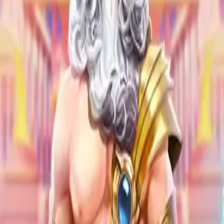
menguntungkan dan peluang menang yang lebih besar.
Permainan slot di LXTOTO tidak hanya menawarkan
RTP yang tinggi, tetapi juga berbagai fitur menarik
seperti
free spins
, bonus game, dan jackpot progresif
yang semakin meningkat seiring berjalannya waktu.
Dengan berbagai jenis slot yang tersedia, para pemain
dapat memilih permainan yang sesuai dengan selera
mereka dan mulai meraih kemenangan besar.
Situs ini juga menawarkan sistem pembayaran yang
sangat cepat dan aman, sehingga pemain dapat dengan
mudah menarik kemenangan mereka kapan saja.
LXTOTO mendukung berbagai metode pembayaran,
baik itu melalui transfer bank maupun
e-wallet
yang
populer, memberikan kemudahan dan kenyamanan bagi
setiap pemain.