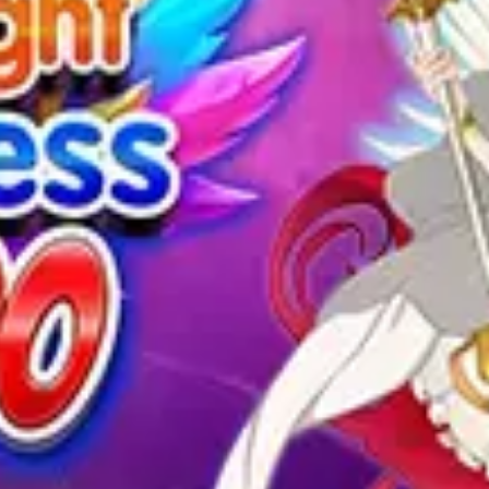
gat cepat dan aman, sehingga pemain dapat dengan muda
i transfer bank maupun
e-wallet
yang populer, memberika
mah dan profesional, setiap masalah atau pertanyaan yang
i pengalaman tanpa gangguan.
dan peluang menang besar, LXTOTO adalah tempat yang te