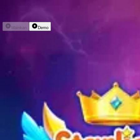
Daftar
Masuk
Mainkan
Demo
Starlight Princess 1000
pragmatic
kembali
LXTOTO Platform Slot Onlin
LXTOTO
dikenal sebagai platform slot online gacor deng
dibandingkan dengan situs lainnya. Setiap permainan s
peluang menang yang lebih besar.
Permainan slot di LXTOTO tidak hanya menawarkan RTP yan
meningkat seiring berjalannya waktu. Dengan berbagai je
kemenangan besar.