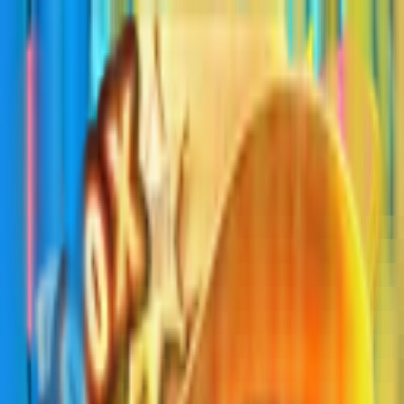
Daftar
Masuk
casino
Cari Permainan
plinko+
clash of clans super rich
spire+
clash of clans super scatter super rich
koi gate
crash game
for you
slot
live casino
4
arcade
fishing
2603
635
104
21
Lagi Ngetrend
Lihat Semua
Fury of Anubis
Pragmatic Play
All Stars - World Cup 2026
Eclipse Studio
World Cup 2026
Eclipse Studio
Clash of Clans Super Mines SUPER RICH
SUPER RICH