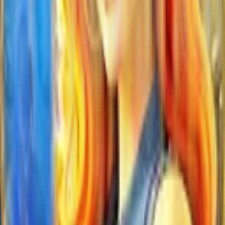
Spaceman
Pragmatic Play
XXXtreme Lightning Baccarat
Evolution Gaming
Roulette 1
Pragmatic Play
Speed Baccarat A
Evolution Gaming
Lightning Dragon Tiger
Evolution Gaming
Lightning Sic Bo
Evolution Gaming
Korean ONE Blackjack
Pragmatic Play
Game Terbaru
Lihat Semua
Color Game Bonanza
Pragmatic Play
Jade Legends
Pragmatic Play
Death Dominion
Pragmatic Play
Aztec Myth
Victory Ark Gaming
Three Egyptian Treasures
Victory Ark Gaming
Mahjong Self-Drawn Win 5
Victory Ark Gaming
Gates of Inca Queen
Victory Ark Gaming
Thor Deluxe
Victory Ark Gaming
Dragon & Lion Dance
Victory Ark Gaming
WILD QUEEN'S FORTUNE
Victory Ark Gaming
LXTOTO Platform Slot
Online Gacor dengan RTP