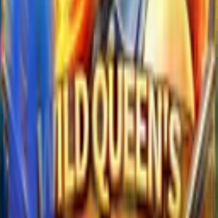
Tinggi
LXTOTO
dikenal sebagai platform slot online gacor
dengan RTP (Return to Player) yang sangat tinggi. Ini
berarti bahwa peluang Anda untuk menang sangat
besar dibandingkan dengan situs lainnya. Setiap
permainan slot yang tersedia di LXTOTO menawarkan
RTP tinggi, memberikan pengalaman bermain yang lebih
menguntungkan dan peluang menang yang lebih besar.
Permainan slot di LXTOTO tidak hanya menawarkan
RTP yang tinggi, tetapi juga berbagai fitur menarik
seperti
free spins
, bonus game, dan jackpot progresif
yang semakin meningkat seiring berjalannya waktu.
Dengan berbagai jenis slot yang tersedia, para pemain
dapat memilih permainan yang sesuai dengan selera
mereka dan mulai meraih kemenangan besar.