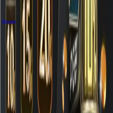
Info Cashback untuk MEMBER setia LXGROUP!
Cashback Pragmatic Play Kekalahan Rp200.000 –
Rp999.999 →' ...'
Rincian
LXTOTO Platform Slot
Online Gacor dengan RTP
Tinggi
LXTOTO
dikenal sebagai platform slot online gacor
dengan RTP (Return to Player) yang sangat tinggi. Ini
berarti bahwa peluang Anda untuk menang sangat
besar dibandingkan dengan situs lainnya. Setiap
permainan slot yang tersedia di LXTOTO menawarkan
RTP tinggi, memberikan pengalaman bermain yang lebih
menguntungkan dan peluang menang yang lebih besar.