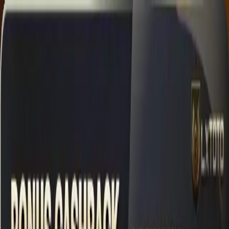
Daftar
Masuk
promotion
Promosi Semua
Category :
Semua
EVENT SPECIAL KEMERDEKAAN
🎉 EVENT SPECIAL KEMERDEKAAN 🎉 Rayakan Hari
Kemerdekaan Indonesia dengan EVENT CASHBACK
HARIAN – SE' ...'
Rincian
LOMBA HARIAN 3D-3LINE
LOMBA HARIAN 3D-3LINE 🎉 INFO TERBARU LOMBA
HARIAN LXGROUP 🎉 Mulai 01 Agustus 2026, lomba