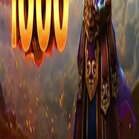
Dengan
dukungan 24 jam
dari layanan pelanggan yang
ramah dan profesional, setiap masalah atau pertanyaan
yang Anda hadapi dapat segera diselesaikan. Ini
memastikan bahwa Anda dapat bermain dengan tenang
dan menikmati pengalaman tanpa gangguan.
Jika Anda mencari platform slot online dengan
RTP
tinggi
dan peluang menang besar, LXTOTO adalah
tempat yang tepat untuk Anda. Nikmati permainan slot
gacor dan raih jackpot besar di LXTOTO sekarang!
Lihat Semua
home
explore
promo