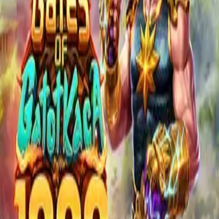
menguntungkan dan peluang menang yang lebih besar.
Permainan slot di LXTOTO tidak hanya menawarkan
RTP yang tinggi, tetapi juga berbagai fitur menarik
seperti
free spins
, bonus game, dan jackpot progresif
yang semakin meningkat seiring berjalannya waktu.
Dengan berbagai jenis slot yang tersedia, para pemain
dapat memilih permainan yang sesuai dengan selera
mereka dan mulai meraih kemenangan besar.
Situs ini juga menawarkan sistem pembayaran yang
sangat cepat dan aman, sehingga pemain dapat dengan
mudah menarik kemenangan mereka kapan saja.
LXTOTO mendukung berbagai metode pembayaran,
baik itu melalui transfer bank maupun
e-wallet
yang
populer, memberikan kemudahan dan kenyamanan bagi
setiap pemain.