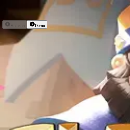
Daftar
Masuk
Mainkan
Demo
Clash of Clans Super Scatter SUPER RICH
supercell
kembali
LXTOTO Platform Slot Onlin
LXTOTO
dikenal sebagai platform slot online gacor deng
dibandingkan dengan situs lainnya. Setiap permainan s
peluang menang yang lebih besar.
Permainan slot di LXTOTO tidak hanya menawarkan RTP yan
meningkat seiring berjalannya waktu. Dengan berbagai je
kemenangan besar.