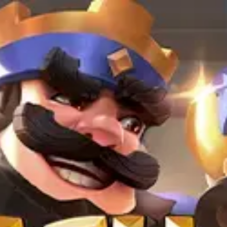
e Gacor dengan RTP Tinggi
an RTP (Return to Player) yang sangat tinggi. Ini berarti
lot yang tersedia di LXTOTO menawarkan RTP tinggi, memb
g tinggi, tetapi juga berbagai fitur menarik seperti
free s
nis slot yang tersedia, para pemain dapat memilih permain