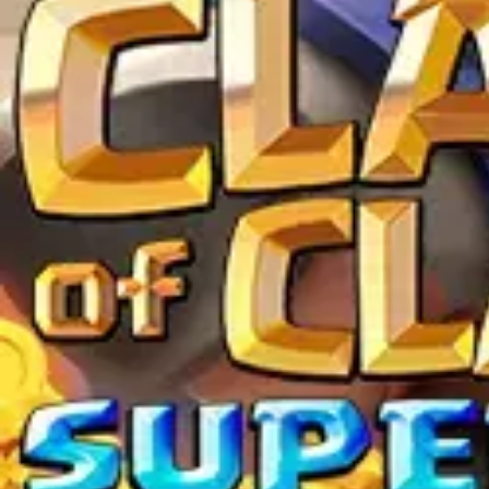
Situs ini juga menawarkan sistem pembayaran yang san
mendukung berbagai metode pembayaran, baik itu melalu
Dengan
dukungan 24 jam
dari layanan pelanggan yang ra
bahwa Anda dapat bermain dengan tenang dan menikmat
Jika Anda mencari platform slot online dengan
RTP tinggi
jackpot besar di LXTOTO sekarang!
Lihat Semua
home
explore
promo