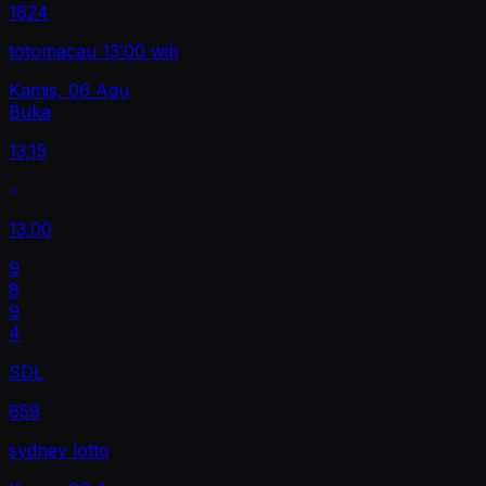
1824
totomacau 13:00 wib
Kamis, 06 Agu
Buka
13.15
13.00
9
8
9
4
SDL
659
sydney lotto