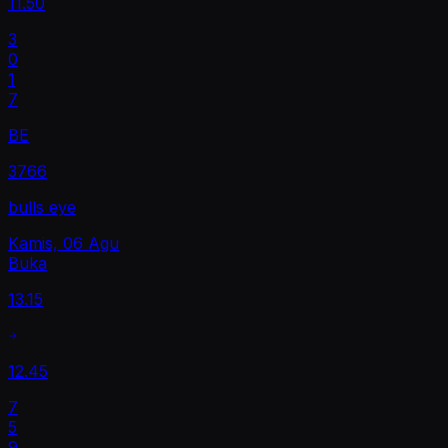
11.50
3
0
1
7
BE
3766
bulls eye
Kamis, 06 Agu
Buka
13.15
12.45
7
5
9