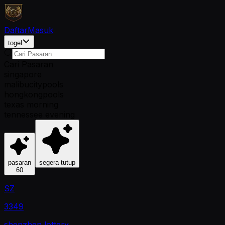
Daftar
Masuk
togel
Cari Pasaran
singapore
malibucitypools
hongkongpools
texas morning
tennessee evening
pasaran
segera tutup
60
SZ
3349
shenzhen lottery