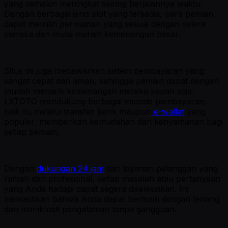
yang semakin meningkat seiring berjalannya waktu.
Dengan berbagai jenis slot yang tersedia, para pemain
dapat memilih permainan yang sesuai dengan selera
mereka dan mulai meraih kemenangan besar.
Situs ini juga menawarkan sistem pembayaran yang
sangat cepat dan aman, sehingga pemain dapat dengan
mudah menarik kemenangan mereka kapan saja.
LXTOTO mendukung berbagai metode pembayaran,
baik itu melalui transfer bank maupun
e-wallet
yang
populer, memberikan kemudahan dan kenyamanan bagi
setiap pemain.
Dengan
dukungan 24 jam
dari layanan pelanggan yang
ramah dan profesional, setiap masalah atau pertanyaan
yang Anda hadapi dapat segera diselesaikan. Ini
memastikan bahwa Anda dapat bermain dengan tenang
dan menikmati pengalaman tanpa gangguan.