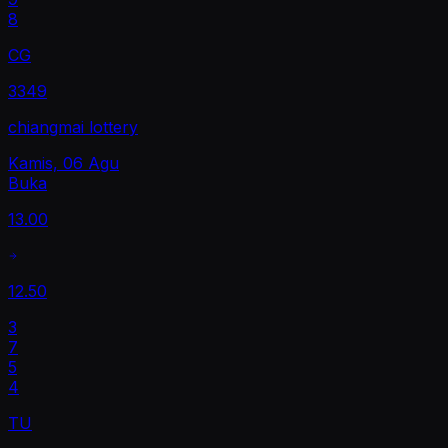
8
CG
3349
chiangmai lottery
Kamis, 06 Agu
Buka
13.00
12.50
3
7
5
4
TU