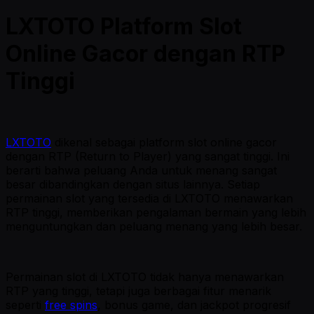
LXTOTO Platform Slot
Online Gacor dengan RTP
Tinggi
LXTOTO
dikenal sebagai platform slot online gacor
dengan RTP (Return to Player) yang sangat tinggi. Ini
berarti bahwa peluang Anda untuk menang sangat
besar dibandingkan dengan situs lainnya. Setiap
permainan slot yang tersedia di LXTOTO menawarkan
RTP tinggi, memberikan pengalaman bermain yang lebih
menguntungkan dan peluang menang yang lebih besar.
Permainan slot di LXTOTO tidak hanya menawarkan
RTP yang tinggi, tetapi juga berbagai fitur menarik
seperti
free spins
, bonus game, dan jackpot progresif