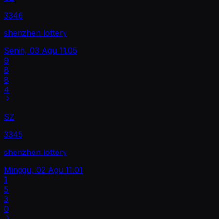
3346
shenzhen lottery
Senin, 03 Agu
11.05
9
8
8
4
SZ
3345
shenzhen lottery
Minggu, 02 Agu
11.01
1
5
3
0