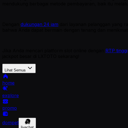
mendukung berbagai metode pembayaran, baik itu melalu
Dengan
dukungan 24 jam
dari layanan pelanggan yang ra
bahwa Anda dapat bermain dengan tenang dan menikmat
Jika Anda mencari platform slot online dengan
RTP tinggi
jackpot besar di LXTOTO sekarang!
Lihat Semua
home
explore
promo
dompet
livechat