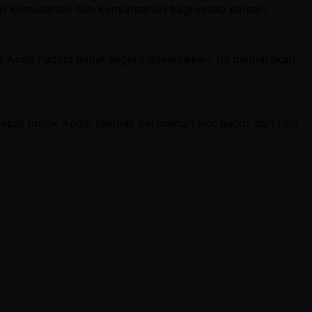
n kemudahan dan kenyamanan bagi setiap pemain.
 Anda hadapi dapat segera diselesaikan. Ini memastikan
pat untuk Anda. Nikmati permainan slot gacor dan raih