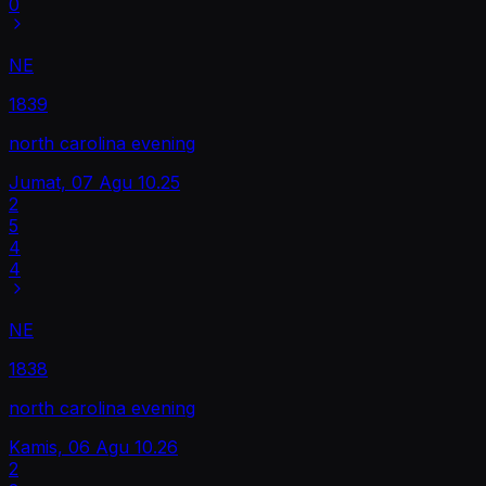
0
NE
1839
north carolina evening
Jumat, 07 Agu
10.25
2
5
4
4
NE
1838
north carolina evening
Kamis, 06 Agu
10.26
2