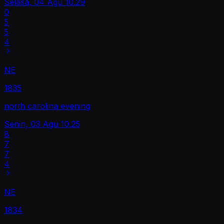
Selasa, 04 Agu
10.29
0
5
5
4
NE
1835
north carolina evening
Senin, 03 Agu
10.25
8
7
7
4
NE
1834