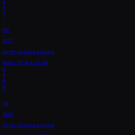
2
4
7
NE
1837
north carolina evening
Rabu, 05 Agu
10.28
3
4
6
6
NE
1836
north carolina evening