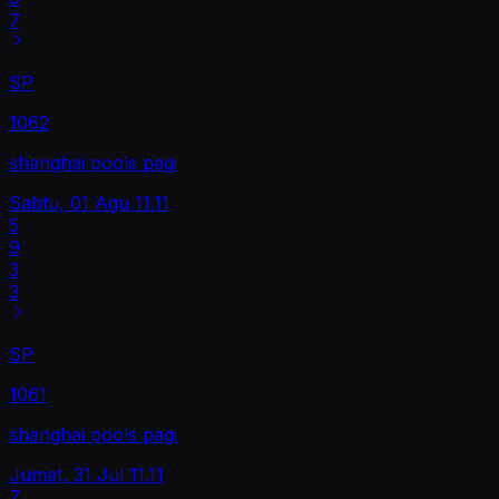
7
SP
1062
shanghai pools pagi
Sabtu, 01 Agu
11.11
5
9
3
3
SP
1061
shanghai pools pagi
Jumat, 31 Jul
11.11
7