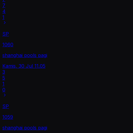
7
4
1
SP
1060
shanghai pools pagi
Kamis, 30 Jul
11.05
3
5
1
0
SP
1059
shanghai pools pagi