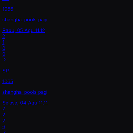
1066
shanghai pools pagi
Rabu, 05 Agu
11.12
2
1
0
9
SP
1065
shanghai pools pagi
Selasa, 04 Agu
11.11
7
2
2
6