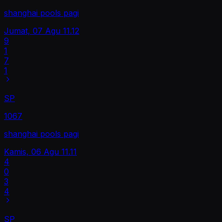
shanghai pools pagi
Jumat, 07 Agu
11.12
9
1
7
1
SP
1067
shanghai pools pagi
Kamis, 06 Agu
11.11
4
0
3
4
SP