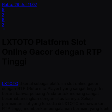
Rabu, 29 Jul
11.07
9
2
8
2
LXTOTO Platform Slot
Online Gacor dengan RTP
Tinggi
LXTOTO
dikenal sebagai platform slot online gacor
dengan RTP (Return to Player) yang sangat tinggi. Ini
berarti bahwa peluang Anda untuk menang sangat
besar dibandingkan dengan situs lainnya. Setiap
permainan slot yang tersedia di LXTOTO menawarkan
RTP tinggi, memberikan pengalaman bermain yang lebih