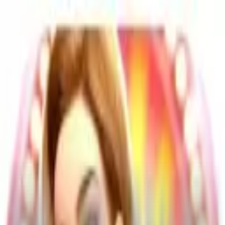
Daftar
Masuk
casino
Cari Permainan
all stars - world cup 2026
plinko+
world cup 2026
duck hunters
crazy time
crash game
for you
slot
live casino
4
arcade
fishing
2603
635
104
21
Provider :
PG Soft
Filter :
TERKENAL
Mahjong Ways
PG Soft