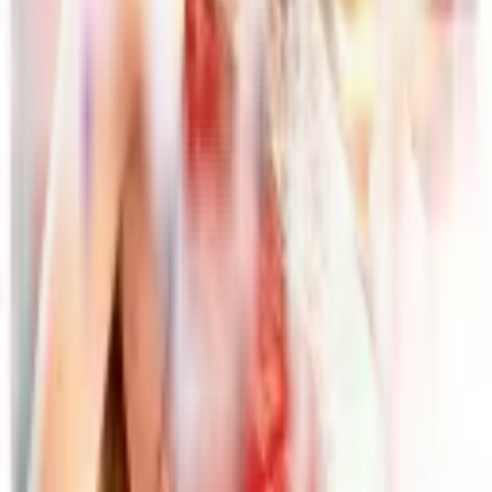
Permainan slot di LXTOTO tidak hanya menawarkan
RTP yang tinggi, tetapi juga berbagai fitur menarik
seperti
free spins
, bonus game, dan jackpot progresif
yang semakin meningkat seiring berjalannya waktu.
Dengan berbagai jenis slot yang tersedia, para pemain
dapat memilih permainan yang sesuai dengan selera
mereka dan mulai meraih kemenangan besar.
Situs ini juga menawarkan sistem pembayaran yang
sangat cepat dan aman, sehingga pemain dapat dengan
mudah menarik kemenangan mereka kapan saja.
LXTOTO mendukung berbagai metode pembayaran,
baik itu melalui transfer bank maupun
e-wallet
yang
populer, memberikan kemudahan dan kenyamanan bagi
setiap pemain.
Dengan
dukungan 24 jam
dari layanan pelanggan yang