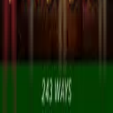
ramah dan profesional, setiap masalah atau pertanyaan
yang Anda hadapi dapat segera diselesaikan. Ini
memastikan bahwa Anda dapat bermain dengan tenang
dan menikmati pengalaman tanpa gangguan.
Jika Anda mencari platform slot online dengan
RTP
tinggi
dan peluang menang besar, LXTOTO adalah
tempat yang tepat untuk Anda. Nikmati permainan slot
gacor dan raih jackpot besar di LXTOTO sekarang!
Lihat Semua
home
explore
promo
dompet