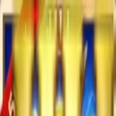
Daftar
Masuk
casino
Cari Permainan
super sic bo
spire+
mines+
koi gate
fire in the hole 3
crash game
for you
slot
live casino
4
arcade
fishing
2603
635
104
21
Provider :
Jili
Filter :
TERKENAL
Chin Shi Huang
Jili