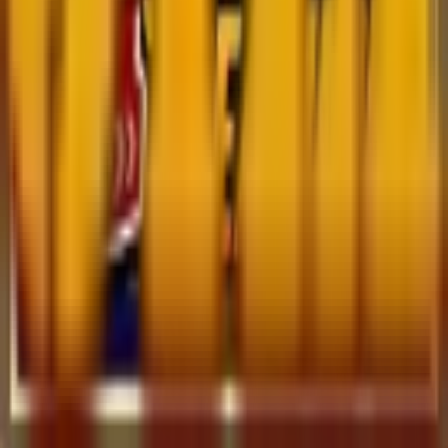
ramah dan profesional, setiap masalah atau pertanyaan
yang Anda hadapi dapat segera diselesaikan. Ini
memastikan bahwa Anda dapat bermain dengan tenang
dan menikmati pengalaman tanpa gangguan.
Jika Anda mencari platform slot online dengan
RTP
tinggi
dan peluang menang besar, LXTOTO adalah
tempat yang tepat untuk Anda. Nikmati permainan slot
gacor dan raih jackpot besar di LXTOTO sekarang!
Lihat Semua
home
explore
promo
dompet