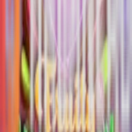
Permainan slot di LXTOTO tidak hanya menawarkan
RTP yang tinggi, tetapi juga berbagai fitur menarik
seperti
free spins
, bonus game, dan jackpot progresif
yang semakin meningkat seiring berjalannya waktu.
Dengan berbagai jenis slot yang tersedia, para pemain
dapat memilih permainan yang sesuai dengan selera
mereka dan mulai meraih kemenangan besar.
Situs ini juga menawarkan sistem pembayaran yang
sangat cepat dan aman, sehingga pemain dapat dengan
mudah menarik kemenangan mereka kapan saja.
LXTOTO mendukung berbagai metode pembayaran,
baik itu melalui transfer bank maupun
e-wallet
yang
populer, memberikan kemudahan dan kenyamanan bagi
setiap pemain.
Dengan
dukungan 24 jam
dari layanan pelanggan yang