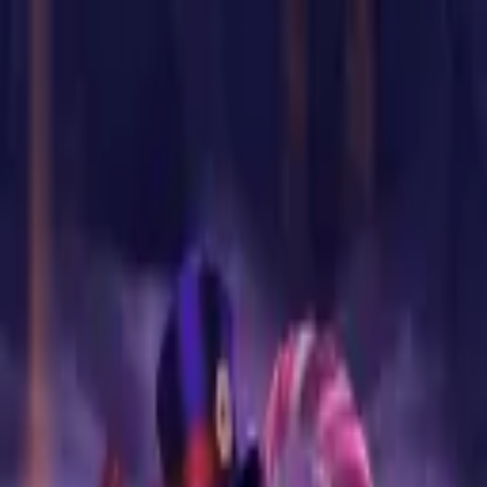
Daftar
Masuk
casino
Cari Permainan
clash of clans super rich
limbo+
lightning baccarat
tombstone rip
clash of clans super scatter super rich
crash game
for you
slot
live casino
4
arcade
fishing
2603
635
104
21
Provider :
Habanero
Filter :
TERKENAL
Super Fruit Blast
Habanero