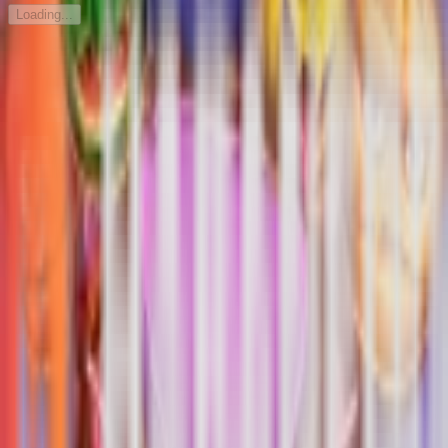
Loading...
24
/
178
Game
Page
1
of
8
LXTOTO Platform Slot
Online Gacor dengan RTP
Tinggi
LXTOTO
dikenal sebagai platform slot online gacor
dengan RTP (Return to Player) yang sangat tinggi. Ini
berarti bahwa peluang Anda untuk menang sangat
besar dibandingkan dengan situs lainnya. Setiap
permainan slot yang tersedia di LXTOTO menawarkan
RTP tinggi, memberikan pengalaman bermain yang lebih
menguntungkan dan peluang menang yang lebih besar.