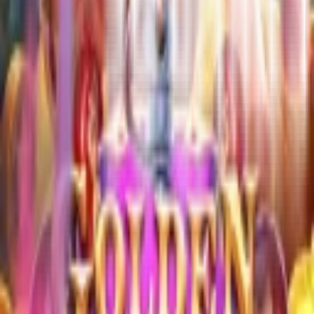
RTP yang tinggi, tetapi juga berbagai fitur menarik
seperti
free spins
, bonus game, dan jackpot progresif
yang semakin meningkat seiring berjalannya waktu.
Dengan berbagai jenis slot yang tersedia, para pemain
dapat memilih permainan yang sesuai dengan selera
mereka dan mulai meraih kemenangan besar.
Situs ini juga menawarkan sistem pembayaran yang
sangat cepat dan aman, sehingga pemain dapat dengan
mudah menarik kemenangan mereka kapan saja.
LXTOTO mendukung berbagai metode pembayaran,
baik itu melalui transfer bank maupun
e-wallet
yang
populer, memberikan kemudahan dan kenyamanan bagi
setiap pemain.
Dengan
dukungan 24 jam
dari layanan pelanggan yang
ramah dan profesional, setiap masalah atau pertanyaan
yang Anda hadapi dapat segera diselesaikan. Ini
memastikan bahwa Anda dapat bermain dengan tenang