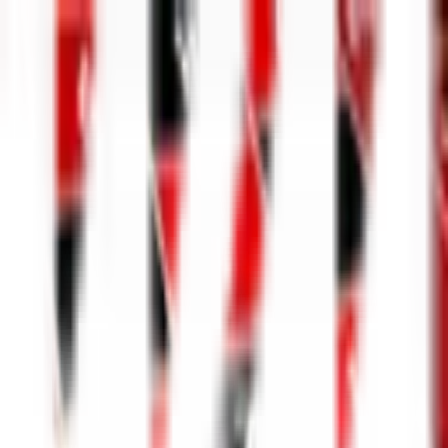
Daftar
Masuk
casino
Cari Permainan
clash of clans super rich
spire+
super sic bo
tombstone rip
fury of anubis
crash game
for you
slot
live casino
4
arcade
fishing
2603
635
104
21
Provider :
World Match
Filter :
TERKENAL
American Roulette -Privee
World Match