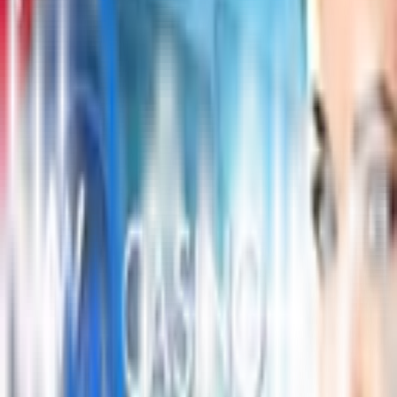
WmFanTan
Wanmei
WmSicBo
Wanmei
WmRoulette
Wanmei
WmBaccarat
Wanmei
5
/
5
Game
Page
1
of
1
LXTOTO Platform Slot
Online Gacor dengan RTP
Tinggi
LXTOTO
dikenal sebagai platform slot online gacor
dengan RTP (Return to Player) yang sangat tinggi. Ini
berarti bahwa peluang Anda untuk menang sangat
besar dibandingkan dengan situs lainnya. Setiap
permainan slot yang tersedia di LXTOTO menawarkan