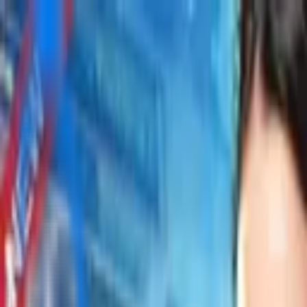
Daftar
Masuk
casino
Cari Permainan
clash of clans super rich
lightning roulette
crazy time
all stars - world cup 2026
tombstone rip
crash game
for you
slot
live casino
4
arcade
fishing
2603
635
104
21
Provider :
Wanmei
Filter :
TERKENAL
WmFishShrimpCrab
Wanmei