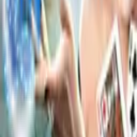
Dengan
dukungan 24 jam
dari layanan pelanggan yang
ramah dan profesional, setiap masalah atau pertanyaan
yang Anda hadapi dapat segera diselesaikan. Ini
memastikan bahwa Anda dapat bermain dengan tenang
dan menikmati pengalaman tanpa gangguan.
Jika Anda mencari platform slot online dengan
RTP
tinggi
dan peluang menang besar, LXTOTO adalah
tempat yang tepat untuk Anda. Nikmati permainan slot
gacor dan raih jackpot besar di LXTOTO sekarang!
Lihat Semua
home
explore
promo