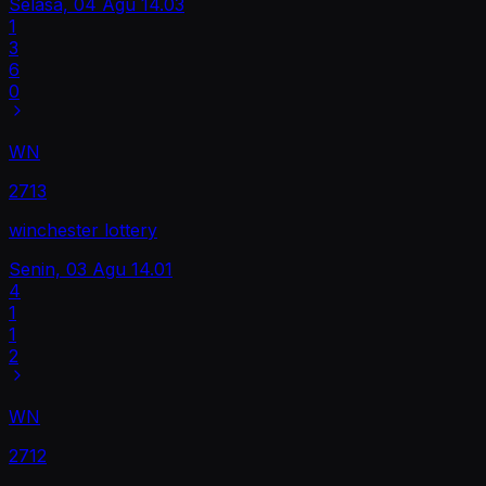
Selasa, 04 Agu
14.03
1
3
6
0
WN
2713
winchester lottery
Senin, 03 Agu
14.01
4
1
1
2
WN
2712