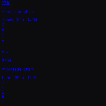
2710
winchester lottery
Jumat, 31 Jul
14.04
4
8
5
1
WN
2709
winchester lottery
Kamis, 30 Jul
14.01
7
0
1
5