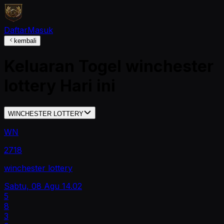
Daftar
Masuk
kembali
Keluaran Togel
winchester
lottery
Hari ini
WINCHESTER LOTTERY
WN
2718
winchester lottery
Sabtu, 08 Agu
14.02
5
8
3