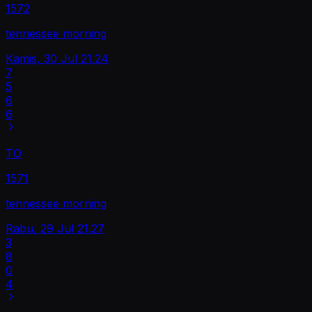
1572
tennessee morning
Kamis, 30 Jul
21.24
7
5
6
6
TO
1571
tennessee morning
Rabu, 29 Jul
21.27
3
8
0
4