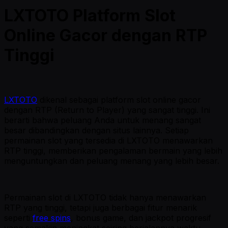
LXTOTO Platform Slot
Online Gacor dengan RTP
Tinggi
LXTOTO
dikenal sebagai platform slot online gacor
dengan RTP (Return to Player) yang sangat tinggi. Ini
berarti bahwa peluang Anda untuk menang sangat
besar dibandingkan dengan situs lainnya. Setiap
permainan slot yang tersedia di LXTOTO menawarkan
RTP tinggi, memberikan pengalaman bermain yang lebih
menguntungkan dan peluang menang yang lebih besar.
Permainan slot di LXTOTO tidak hanya menawarkan
RTP yang tinggi, tetapi juga berbagai fitur menarik
seperti
free spins
, bonus game, dan jackpot progresif
yang semakin meningkat seiring berjalannya waktu.