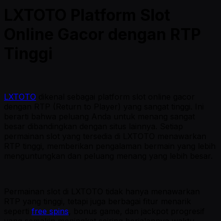
LXTOTO Platform Slot
Online Gacor dengan RTP
Tinggi
LXTOTO
dikenal sebagai platform slot online gacor
dengan RTP (Return to Player) yang sangat tinggi. Ini
berarti bahwa peluang Anda untuk menang sangat
besar dibandingkan dengan situs lainnya. Setiap
permainan slot yang tersedia di LXTOTO menawarkan
RTP tinggi, memberikan pengalaman bermain yang lebih
menguntungkan dan peluang menang yang lebih besar.
Permainan slot di LXTOTO tidak hanya menawarkan
RTP yang tinggi, tetapi juga berbagai fitur menarik
seperti
free spins
, bonus game, dan jackpot progresif
yang semakin meningkat seiring berjalannya waktu.