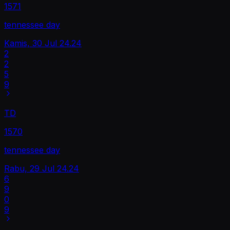
1571
tennessee day
Kamis, 30 Jul
24.24
2
2
5
9
TD
1570
tennessee day
Rabu, 29 Jul
24.24
6
9
0
9