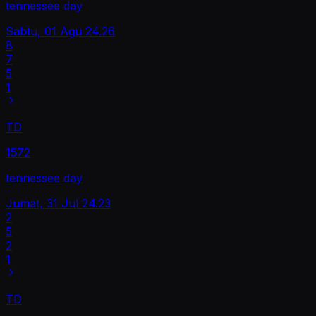
tennessee day
Sabtu, 01 Agu
24.26
8
7
5
1
TD
1572
tennessee day
Jumat, 31 Jul
24.23
2
5
2
1
TD