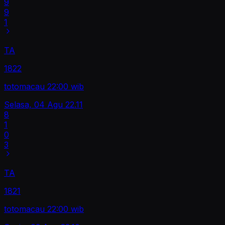
9
9
1
TA
1822
totomacau 22:00 wib
Selasa, 04 Agu
22.11
8
1
0
3
TA
1821
totomacau 22:00 wib