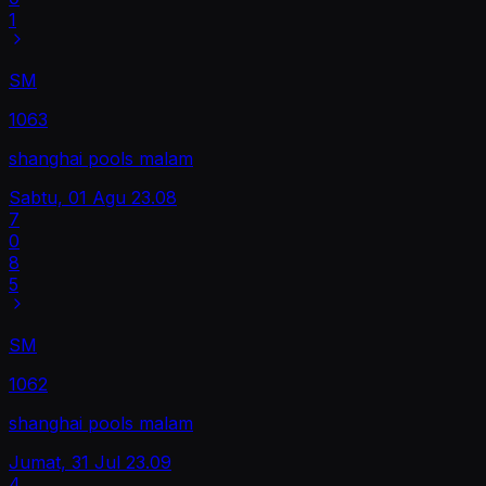
1
SM
1063
shanghai pools malam
Sabtu, 01 Agu
23.08
7
0
8
5
SM
1062
shanghai pools malam
Jumat, 31 Jul
23.09
4