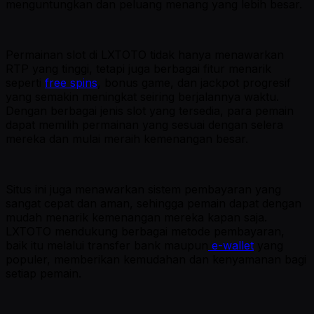
menguntungkan dan peluang menang yang lebih besar.
Permainan slot di LXTOTO tidak hanya menawarkan
RTP yang tinggi, tetapi juga berbagai fitur menarik
seperti
free spins
, bonus game, dan jackpot progresif
yang semakin meningkat seiring berjalannya waktu.
Dengan berbagai jenis slot yang tersedia, para pemain
dapat memilih permainan yang sesuai dengan selera
mereka dan mulai meraih kemenangan besar.
Situs ini juga menawarkan sistem pembayaran yang
sangat cepat dan aman, sehingga pemain dapat dengan
mudah menarik kemenangan mereka kapan saja.
LXTOTO mendukung berbagai metode pembayaran,
baik itu melalui transfer bank maupun
e-wallet
yang
populer, memberikan kemudahan dan kenyamanan bagi
setiap pemain.