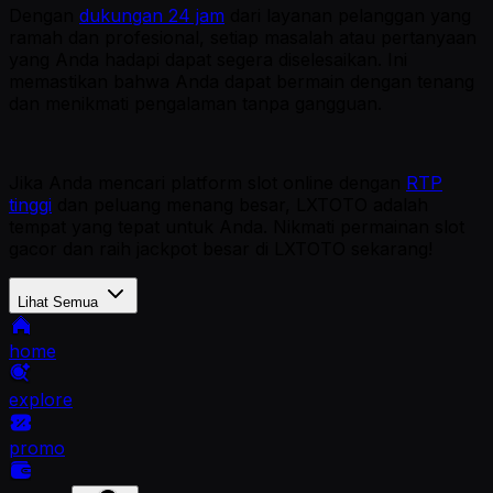
Dengan
dukungan 24 jam
dari layanan pelanggan yang
ramah dan profesional, setiap masalah atau pertanyaan
yang Anda hadapi dapat segera diselesaikan. Ini
memastikan bahwa Anda dapat bermain dengan tenang
dan menikmati pengalaman tanpa gangguan.
Jika Anda mencari platform slot online dengan
RTP
tinggi
dan peluang menang besar, LXTOTO adalah
tempat yang tepat untuk Anda. Nikmati permainan slot
gacor dan raih jackpot besar di LXTOTO sekarang!
Lihat Semua
home
explore
promo