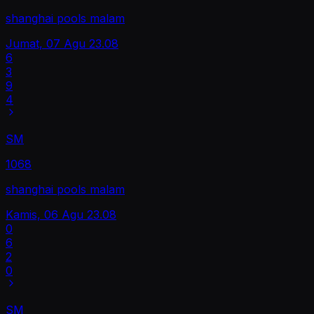
shanghai pools malam
Jumat, 07 Agu
23.08
6
3
9
4
SM
1068
shanghai pools malam
Kamis, 06 Agu
23.08
0
6
2
0
SM