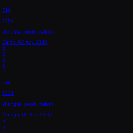
SM
1065
shanghai pools malam
Senin, 03 Agu
23.10
8
2
2
5
SM
1064
shanghai pools malam
Minggu, 02 Agu
23.07
9
6
0