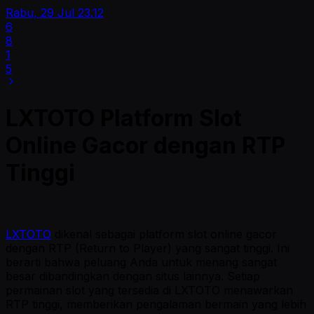
Rabu, 29 Jul
23.12
6
8
1
5
LXTOTO Platform Slot
Online Gacor dengan RTP
Tinggi
LXTOTO
dikenal sebagai platform slot online gacor
dengan RTP (Return to Player) yang sangat tinggi. Ini
berarti bahwa peluang Anda untuk menang sangat
besar dibandingkan dengan situs lainnya. Setiap
permainan slot yang tersedia di LXTOTO menawarkan
RTP tinggi, memberikan pengalaman bermain yang lebih