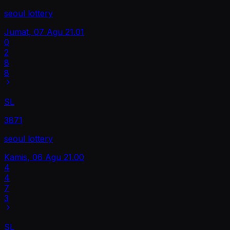
seoul lottery
Jumat, 07 Agu
21.01
0
2
8
8
SL
3871
seoul lottery
Kamis, 06 Agu
21.00
4
4
7
3
SL