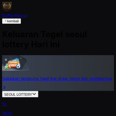
Daftar
Masuk
kembali
Keluaran Togel
seoul
lottery
Hari ini
Saksikan langsung hasil live draw resmi dari sumbernya
SEOUL LOTTERY
SL
3872