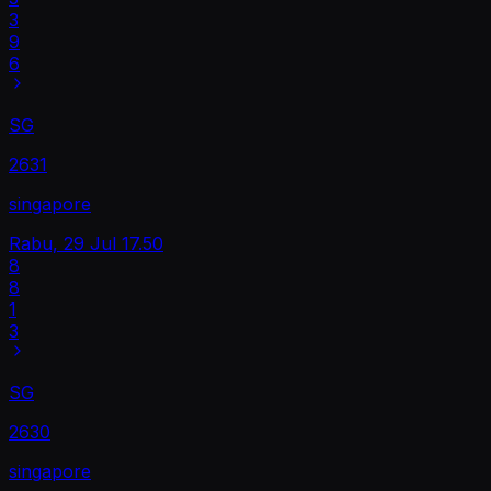
3
9
6
SG
2631
singapore
Rabu, 29 Jul
17.50
8
8
1
3
SG
2630
singapore