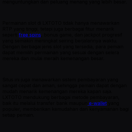
menguntungkan dan peluang menang yang lebih besar.
Permainan slot di LXTOTO tidak hanya menawarkan
RTP yang tinggi, tetapi juga berbagai fitur menarik
seperti
free spins
, bonus game, dan jackpot progresif
yang semakin meningkat seiring berjalannya waktu.
Dengan berbagai jenis slot yang tersedia, para pemain
dapat memilih permainan yang sesuai dengan selera
mereka dan mulai meraih kemenangan besar.
Situs ini juga menawarkan sistem pembayaran yang
sangat cepat dan aman, sehingga pemain dapat dengan
mudah menarik kemenangan mereka kapan saja.
LXTOTO mendukung berbagai metode pembayaran,
baik itu melalui transfer bank maupun
e-wallet
yang
populer, memberikan kemudahan dan kenyamanan bagi
setiap pemain.