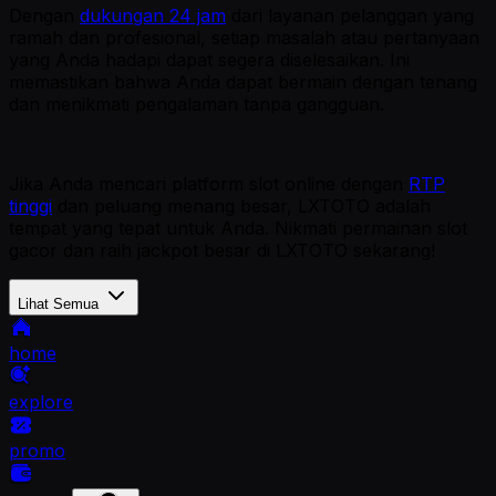
Dengan
dukungan 24 jam
dari layanan pelanggan yang
ramah dan profesional, setiap masalah atau pertanyaan
yang Anda hadapi dapat segera diselesaikan. Ini
memastikan bahwa Anda dapat bermain dengan tenang
dan menikmati pengalaman tanpa gangguan.
Jika Anda mencari platform slot online dengan
RTP
tinggi
dan peluang menang besar, LXTOTO adalah
tempat yang tepat untuk Anda. Nikmati permainan slot
gacor dan raih jackpot besar di LXTOTO sekarang!
Lihat Semua
home
explore
promo