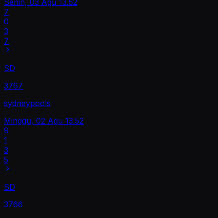
Senin, 03 Agu
13.52
7
0
3
7
SD
3767
sydneypools
Minggu, 02 Agu
13.52
9
1
3
5
SD
3766