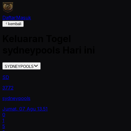
Daftar
Masuk
kembali
Keluaran Togel
sydneypools
Hari ini
SYDNEYPOOLS
SD
3772
sydneypools
Jumat, 07 Agu
13.51
0
1
5