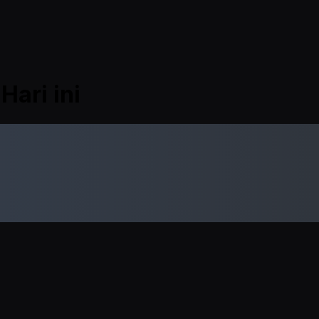
Hari ini