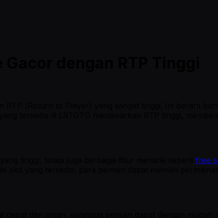
e Gacor dengan RTP Tinggi
an RTP (Return to Player) yang sangat tinggi. Ini berarti
lot yang tersedia di LXTOTO menawarkan RTP tinggi, memb
g tinggi, tetapi juga berbagai fitur menarik seperti
free s
nis slot yang tersedia, para pemain dapat memilih permain
gat cepat dan aman, sehingga pemain dapat dengan muda