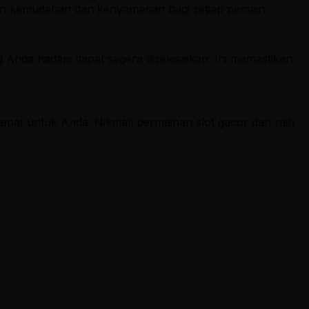
n kemudahan dan kenyamanan bagi setiap pemain.
 Anda hadapi dapat segera diselesaikan. Ini memastikan
pat untuk Anda. Nikmati permainan slot gacor dan raih