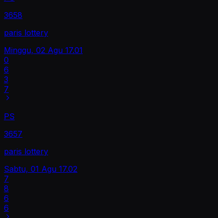
3658
paris lottery
Minggu, 02 Agu
17.01
0
6
3
7
PS
3657
paris lottery
Sabtu, 01 Agu
17.02
7
8
6
6