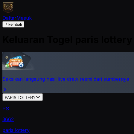
Daftar
Masuk
kembali
Keluaran Togel
paris lottery
Saksikan langsung hasil live draw resmi dari sumbernya
PARIS LOTTERY
PS
3662
paris lottery