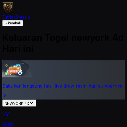
Daftar
Masuk
kembali
Keluaran Togel
newyork 4d
Hari ini
Saksikan langsung hasil live draw resmi dari sumbernya
NEWYORK 4D
NY
2289