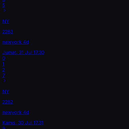
5
NY
2283
newyork 4d
Jumat, 31 Jul
17.30
0
1
2
7
NY
2282
newyork 4d
Kamis, 30 Jul
17.31
9