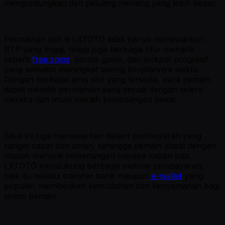
menguntungkan dan peluang menang yang lebih besar.
Permainan slot di LXTOTO tidak hanya menawarkan
RTP yang tinggi, tetapi juga berbagai fitur menarik
seperti
free spins
, bonus game, dan jackpot progresif
yang semakin meningkat seiring berjalannya waktu.
Dengan berbagai jenis slot yang tersedia, para pemain
dapat memilih permainan yang sesuai dengan selera
mereka dan mulai meraih kemenangan besar.
Situs ini juga menawarkan sistem pembayaran yang
sangat cepat dan aman, sehingga pemain dapat dengan
mudah menarik kemenangan mereka kapan saja.
LXTOTO mendukung berbagai metode pembayaran,
baik itu melalui transfer bank maupun
e-wallet
yang
populer, memberikan kemudahan dan kenyamanan bagi
setiap pemain.