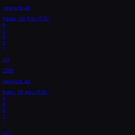
newyork 4d
Kamis, 06 Agu
17.30
9
2
6
9
NY
2288
newyork 4d
Rabu, 05 Agu
17.30
4
9
8
7
NY