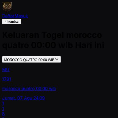
Daftar
Masuk
kembali
Keluaran Togel
morocco
quatro 00:00 wib
Hari ini
MOROCCO QUATRO 00:00 WIB
MU
1791
morocco quatro 00:00 wib
Jumat, 07 Agu
24.09
1
1
8