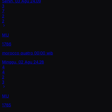
Senin, 03 Agu
24.09
3
7
2
2
MU
1786
morocco quatro 00:00 wib
Minggu, 02 Agu
24.28
4
4
2
3
MU
1785