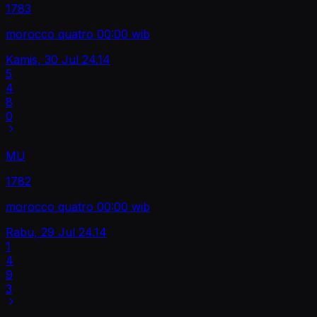
1783
morocco quatro 00:00 wib
Kamis, 30 Jul
24.14
5
4
8
0
MU
1782
morocco quatro 00:00 wib
Rabu, 29 Jul
24.14
1
4
9
3