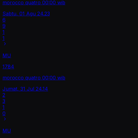
morocco quatro 00:00 wib
Sabtu, 01 Agu
24.23
6
9
1
1
MU
1784
morocco quatro 00:00 wib
Jumat, 31 Jul
24.14
2
3
1
0
MU