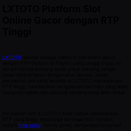
LXTOTO Platform Slot
Online Gacor dengan RTP
Tinggi
LXTOTO
dikenal sebagai platform slot online gacor
dengan RTP (Return to Player) yang sangat tinggi. Ini
berarti bahwa peluang Anda untuk menang sangat
besar dibandingkan dengan situs lainnya. Setiap
permainan slot yang tersedia di LXTOTO menawarkan
RTP tinggi, memberikan pengalaman bermain yang lebih
menguntungkan dan peluang menang yang lebih besar.
Permainan slot di LXTOTO tidak hanya menawarkan
RTP yang tinggi, tetapi juga berbagai fitur menarik
seperti
free spins
, bonus game, dan jackpot progresif
yang semakin meningkat seiring berjalannya waktu.