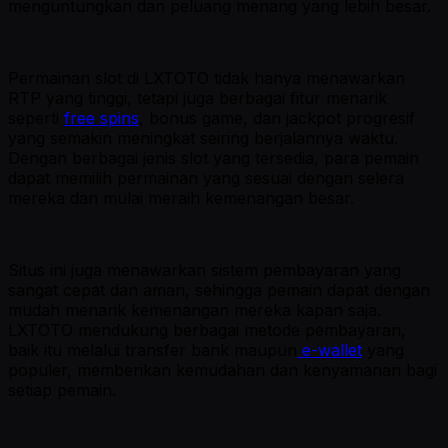
menguntungkan dan peluang menang yang lebih besar.
Permainan slot di LXTOTO tidak hanya menawarkan
RTP yang tinggi, tetapi juga berbagai fitur menarik
seperti
free spins
, bonus game, dan jackpot progresif
yang semakin meningkat seiring berjalannya waktu.
Dengan berbagai jenis slot yang tersedia, para pemain
dapat memilih permainan yang sesuai dengan selera
mereka dan mulai meraih kemenangan besar.
Situs ini juga menawarkan sistem pembayaran yang
sangat cepat dan aman, sehingga pemain dapat dengan
mudah menarik kemenangan mereka kapan saja.
LXTOTO mendukung berbagai metode pembayaran,
baik itu melalui transfer bank maupun
e-wallet
yang
populer, memberikan kemudahan dan kenyamanan bagi
setiap pemain.