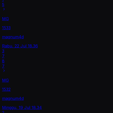
5
MG
1533
magnum4d
Rabu, 22 Jul
18.36
3
7
8
7
MG
1532
magnum4d
Minggu, 19 Jul
18.34
2