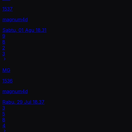
1537
magnum4d
Sabtu, 01 Agu
18.31
9
8
2
3
MG
1536
magnum4d
Rabu, 29 Jul
18.37
3
5
8
4