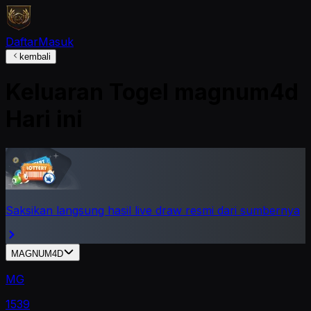
Daftar
Masuk
kembali
Keluaran Togel
magnum4d
Hari ini
Saksikan langsung hasil live draw resmi dari sumbernya
MAGNUM4D
MG
1539