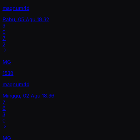
magnum4d
Rabu, 05 Agu
18.32
3
0
7
2
MG
1538
magnum4d
Minggu, 02 Agu
18.36
7
6
3
0
MG