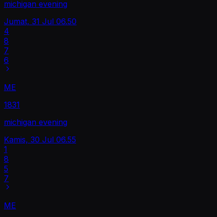
michigan evening
Jumat, 31 Jul
06.50
4
8
7
6
ME
1831
michigan evening
Kamis, 30 Jul
06.55
1
8
5
7
ME