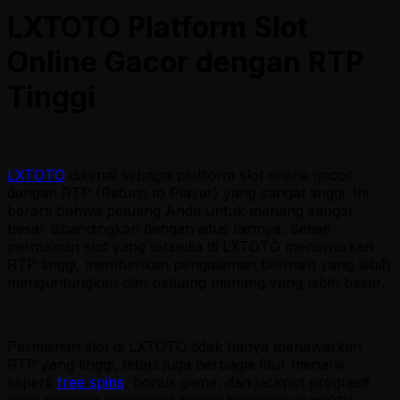
LXTOTO Platform Slot
Online Gacor dengan RTP
Tinggi
LXTOTO
dikenal sebagai platform slot online gacor
dengan RTP (Return to Player) yang sangat tinggi. Ini
berarti bahwa peluang Anda untuk menang sangat
besar dibandingkan dengan situs lainnya. Setiap
permainan slot yang tersedia di LXTOTO menawarkan
RTP tinggi, memberikan pengalaman bermain yang lebih
menguntungkan dan peluang menang yang lebih besar.
Permainan slot di LXTOTO tidak hanya menawarkan
RTP yang tinggi, tetapi juga berbagai fitur menarik
seperti
free spins
, bonus game, dan jackpot progresif
yang semakin meningkat seiring berjalannya waktu.