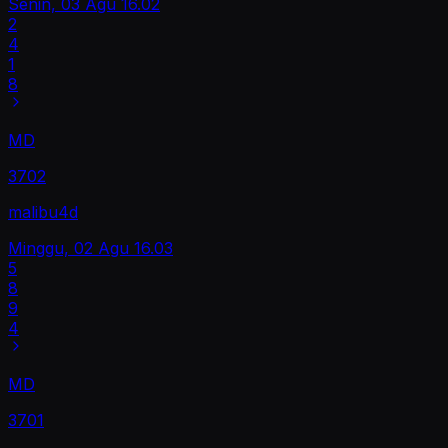
Senin, 03 Agu
16.02
2
4
1
8
MD
3702
malibu4d
Minggu, 02 Agu
16.03
5
8
9
4
MD
3701