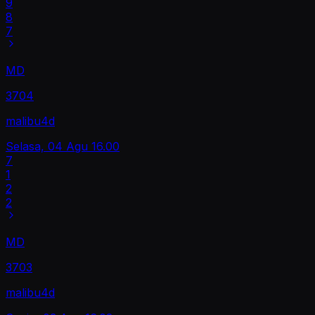
9
8
7
MD
3704
malibu4d
Selasa, 04 Agu
16.00
7
1
2
2
MD
3703
malibu4d