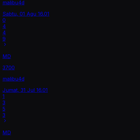
malibu4d
Sabtu, 01 Agu
16.01
0
4
4
9
MD
3700
malibu4d
Jumat, 31 Jul
16.01
1
3
5
3
MD