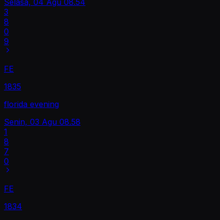
Selasa, 04 Agu
08.54
3
8
0
9
FE
1835
florida evening
Senin, 03 Agu
08.58
1
8
7
0
FE
1834