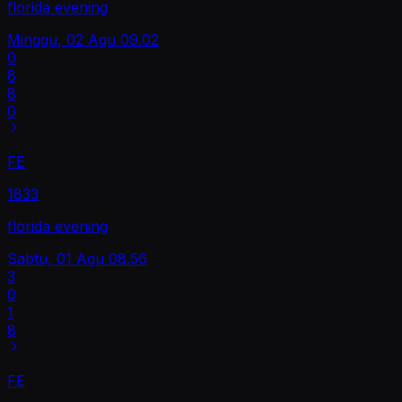
florida evening
Minggu, 02 Agu
09.02
0
8
8
0
FE
1833
florida evening
Sabtu, 01 Agu
08.56
3
0
1
8
FE