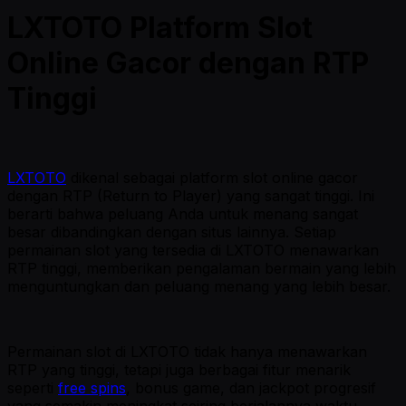
LXTOTO Platform Slot
Online Gacor dengan RTP
Tinggi
LXTOTO
dikenal sebagai platform slot online gacor
dengan RTP (Return to Player) yang sangat tinggi. Ini
berarti bahwa peluang Anda untuk menang sangat
besar dibandingkan dengan situs lainnya. Setiap
permainan slot yang tersedia di LXTOTO menawarkan
RTP tinggi, memberikan pengalaman bermain yang lebih
menguntungkan dan peluang menang yang lebih besar.
Permainan slot di LXTOTO tidak hanya menawarkan
RTP yang tinggi, tetapi juga berbagai fitur menarik
seperti
free spins
, bonus game, dan jackpot progresif
yang semakin meningkat seiring berjalannya waktu.