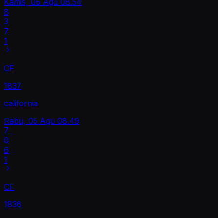
Kamis, 06 Agu
08.54
8
3
7
1
CF
1837
california
Rabu, 05 Agu
08.49
7
0
6
1
CF
1836