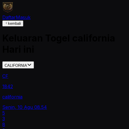
Daftar
Masuk
kembali
Keluaran Togel
california
Hari ini
CALIFORNIA
CF
1842
california
Senin, 10 Agu
08.54
5
3
8