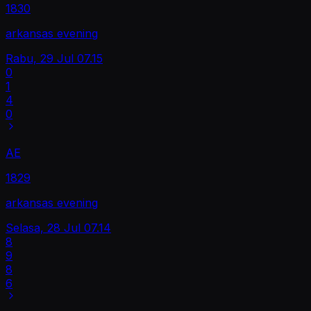
1830
arkansas evening
Rabu, 29 Jul
07.15
0
1
4
0
AE
1829
arkansas evening
Selasa, 28 Jul
07.14
8
9
8
6