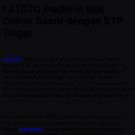
LXTOTO Platform Slot
Online Gacor dengan RTP
Tinggi
LXTOTO
dikenal sebagai platform slot online gacor
dengan RTP (Return to Player) yang sangat tinggi. Ini
berarti bahwa peluang Anda untuk menang sangat
besar dibandingkan dengan situs lainnya. Setiap
permainan slot yang tersedia di LXTOTO menawarkan
RTP tinggi, memberikan pengalaman bermain yang lebih
menguntungkan dan peluang menang yang lebih besar.
Permainan slot di LXTOTO tidak hanya menawarkan
RTP yang tinggi, tetapi juga berbagai fitur menarik
seperti
free spins
, bonus game, dan jackpot progresif
yang semakin meningkat seiring berjalannya waktu.