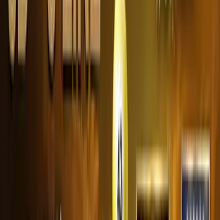
- HIBURAN - 250.000
- HIBURAN - 250.000
*- JUARA PRIZE 2: Rp1.300.000
- HIBURAN - 200.000
- HIBURAN - 200.000
- HIBURAN - 200.000