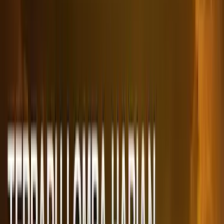
Mulai 01 Agustus 2026, lomba Harian 3D-3Line
LXGROUP hadir dengan total hadiah Rp.20.000.000!
Lomba ini akan diadakan di 2 pasaran ternama :
*- SYDNEYPOOLS
*- HONGKONGPOOLS