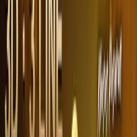
HADIAH SYDNEYPOOLS & HONGKONGPOOLS
*- JUARA PRIZE 1: Rp1.800.000
- HIBURAN - 250.000
- HIBURAN - 250.000
- HIBURAN - 250.000
- HIBURAN - 250.000