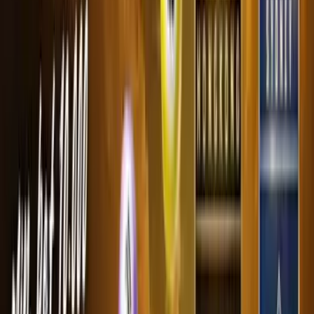
- HIBURAN - 200.000
- HIBURAN - 200.000
- HIBURAN - 200.000
*- JUARA PRIZE 3: Rp900.000
- HIBURAN - 150.000
- HIBURAN - 150.000