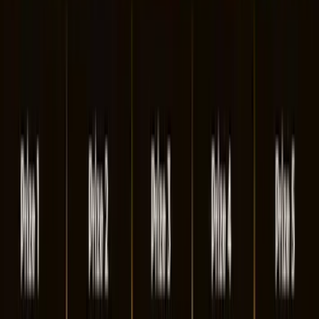
🎯 Hadiah akan langsung masuk ke akun pemenang
jika tebakan tepat.
Panitia lomba: LXGROUP
NB: Harap baca dan pahami peraturan sebelum
mengikuti lomba.
Salam sukses dari Manajemen LXGROUP
LXTOTO Platform Slot
Online Gacor dengan RTP
Tinggi