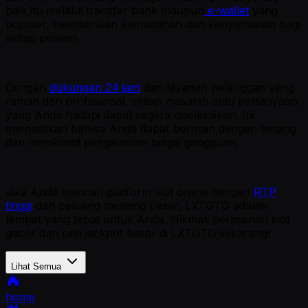
baik itu melalui transfer bank maupun
e-wallet
yang
populer, memberikan kemudahan dan kenyamanan bagi
setiap pemain.
Dengan
dukungan 24 jam
dari layanan pelanggan yang
ramah dan profesional, setiap masalah atau pertanyaan
yang Anda hadapi dapat segera diselesaikan. Ini
memastikan bahwa Anda dapat bermain dengan tenang
dan menikmati pengalaman tanpa gangguan.
Jika Anda mencari platform slot online dengan
RTP
tinggi
dan peluang menang besar, LXTOTO adalah
tempat yang tepat untuk Anda. Nikmati permainan slot
gacor dan raih jackpot besar di LXTOTO sekarang!
Lihat Semua
home