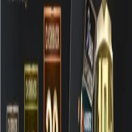
Cashback yang diterima bisa langsung
ditarik
(withdraw)
atau digunakan kembali untuk bermain.
Promo dapat berubah sewaktu-waktu tanpa
pemberitahuan sebelumnya.
Semua keputusan dari pihak
LXGROUP bersifat
final dan tidak dapat diganggu gugat
.
Cashback tidak berlaku untuk
Safety
Bet
dan
Cashback Hunter
.
Jika terindikasi adanya kecurangan seperti
Safety
Bet
atau
Cashback Hunter
,
saldo akan
hangus
dan akun akan diblokir permanen beserta
saldo di dalamnya.
Klaim cashback hanya dapat dilakukan pada
periode pembagian yang ditentukan dan paling
lambat 7 hari setelah periode tersebut berakhir
Catatan:
Apabila pada periode pembagian cashback Anda
tidak menerima bonus, artinya jumlah
kekalahan
belum mencapai minimal Rp200.000
.
Perhitungan cashback dihitung dari
jumlah
taruhan yang dimainkan, bukan dari nominal