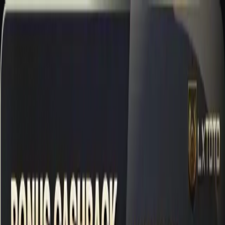
Daftar
Masuk
kembali
Detail Promosi
Info Cashback
untuk
MEMBER
setia
LXGROUP!
Cashback Pragmatic Play
Kekalahan
Rp200.000 – Rp999.999 →
Cashback
10%
Kekalahan
Rp1.000.000 – Rp4.999.999
→ Cashback 15%
Kekalahan
Rp5.000.000 ke atas
→ Cashback
20%