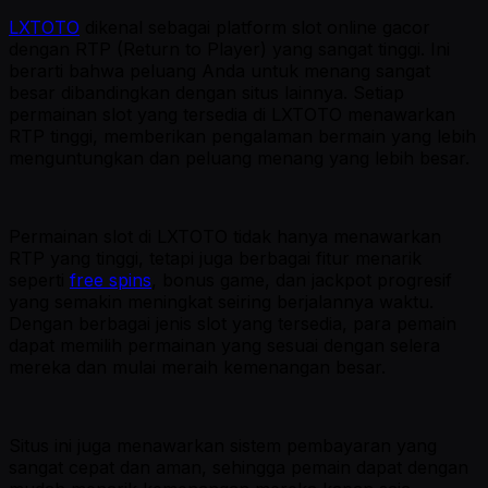
LXTOTO
dikenal sebagai platform slot online gacor
dengan RTP (Return to Player) yang sangat tinggi. Ini
berarti bahwa peluang Anda untuk menang sangat
besar dibandingkan dengan situs lainnya. Setiap
permainan slot yang tersedia di LXTOTO menawarkan
RTP tinggi, memberikan pengalaman bermain yang lebih
menguntungkan dan peluang menang yang lebih besar.
Permainan slot di LXTOTO tidak hanya menawarkan
RTP yang tinggi, tetapi juga berbagai fitur menarik
seperti
free spins
, bonus game, dan jackpot progresif
yang semakin meningkat seiring berjalannya waktu.
Dengan berbagai jenis slot yang tersedia, para pemain
dapat memilih permainan yang sesuai dengan selera
mereka dan mulai meraih kemenangan besar.
Situs ini juga menawarkan sistem pembayaran yang
sangat cepat dan aman, sehingga pemain dapat dengan