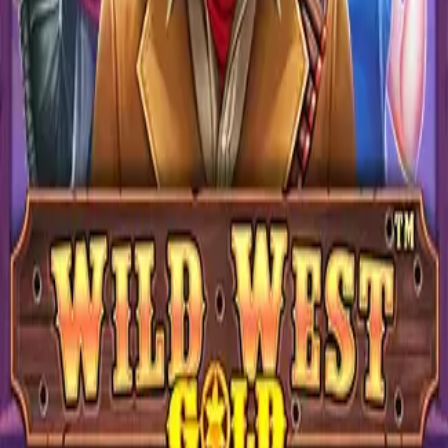
Dengan
dukungan 24 jam
dari layanan pelanggan yang
ramah dan profesional, setiap masalah atau pertanyaan
yang Anda hadapi dapat segera diselesaikan. Ini
memastikan bahwa Anda dapat bermain dengan tenang
dan menikmati pengalaman tanpa gangguan.
Jika Anda mencari platform slot online dengan
RTP
tinggi
dan peluang menang besar, LXTOTO adalah
tempat yang tepat untuk Anda. Nikmati permainan slot
gacor dan raih jackpot besar di LXTOTO sekarang!
Lihat Semua
home
explore
promo