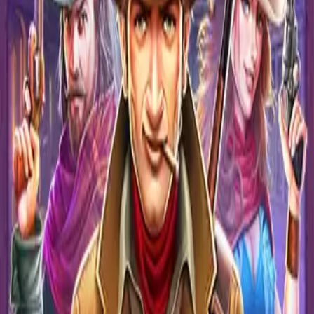
menguntungkan dan peluang menang yang lebih besar.
Permainan slot di LXTOTO tidak hanya menawarkan
RTP yang tinggi, tetapi juga berbagai fitur menarik
seperti
free spins
, bonus game, dan jackpot progresif
yang semakin meningkat seiring berjalannya waktu.
Dengan berbagai jenis slot yang tersedia, para pemain
dapat memilih permainan yang sesuai dengan selera
mereka dan mulai meraih kemenangan besar.
Situs ini juga menawarkan sistem pembayaran yang
sangat cepat dan aman, sehingga pemain dapat dengan
mudah menarik kemenangan mereka kapan saja.
LXTOTO mendukung berbagai metode pembayaran,
baik itu melalui transfer bank maupun
e-wallet
yang
populer, memberikan kemudahan dan kenyamanan bagi
setiap pemain.