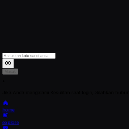
Masuk
*
Jika Anda mengalami Kesulitan saat login, Silahkan hubu
home
explore