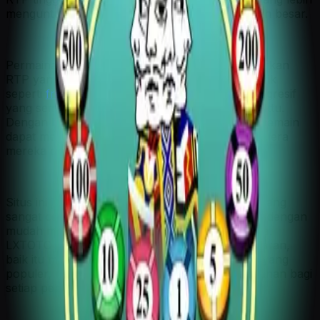
menguntungkan dan peluang menang yang lebih besar.
Permainan slot di LXTOTO tidak hanya menawarkan
RTP yang tinggi, tetapi juga berbagai fitur menarik
seperti
free spins
, bonus game, dan jackpot progresif
yang semakin meningkat seiring berjalannya waktu.
Dengan berbagai jenis slot yang tersedia, para pemain
dapat memilih permainan yang sesuai dengan selera
mereka dan mulai meraih kemenangan besar.
Situs ini juga menawarkan sistem pembayaran yang
sangat cepat dan aman, sehingga pemain dapat dengan
mudah menarik kemenangan mereka kapan saja.
LXTOTO mendukung berbagai metode pembayaran,
baik itu melalui transfer bank maupun
e-wallet
yang
populer, memberikan kemudahan dan kenyamanan bagi
setiap pemain.