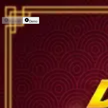
Daftar
Masuk
Mainkan
Demo
Dragon Bonus Baccarat
pragmatic
kembali
LXTOTO Platform Slot Onlin
LXTOTO
dikenal sebagai platform slot online gacor deng
dibandingkan dengan situs lainnya. Setiap permainan s
peluang menang yang lebih besar.
Permainan slot di LXTOTO tidak hanya menawarkan RTP yan
meningkat seiring berjalannya waktu. Dengan berbagai je
kemenangan besar.