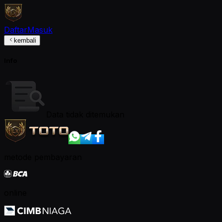
Daftar
Masuk
kembali
Info
Data tidak ditemukan
metode pembayaran
online