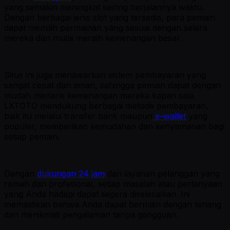
yang semakin meningkat seiring berjalannya waktu.
Dengan berbagai jenis slot yang tersedia, para pemain
dapat memilih permainan yang sesuai dengan selera
mereka dan mulai meraih kemenangan besar.
Situs ini juga menawarkan sistem pembayaran yang
sangat cepat dan aman, sehingga pemain dapat dengan
mudah menarik kemenangan mereka kapan saja.
LXTOTO mendukung berbagai metode pembayaran,
baik itu melalui transfer bank maupun
e-wallet
yang
populer, memberikan kemudahan dan kenyamanan bagi
setiap pemain.
Dengan
dukungan 24 jam
dari layanan pelanggan yang
ramah dan profesional, setiap masalah atau pertanyaan
yang Anda hadapi dapat segera diselesaikan. Ini
memastikan bahwa Anda dapat bermain dengan tenang
dan menikmati pengalaman tanpa gangguan.