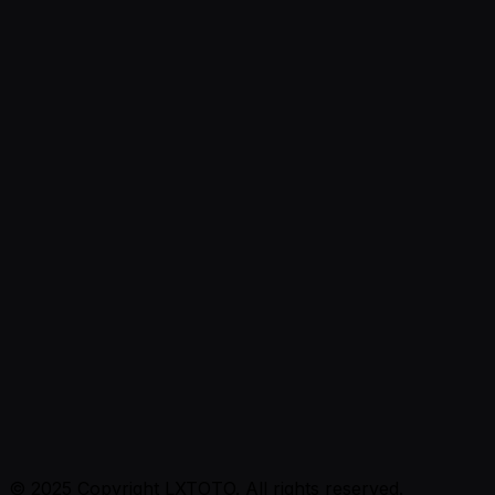
© 2025 Copyright
LXTOTO
. All rights reserved.