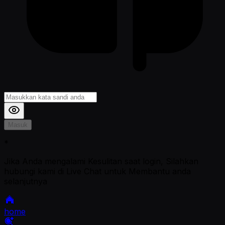
Masuk
*
Jika Anda mengalami Kesulitan saat login, Silahkan
hubungi kami di Live Chat untuk Membantu anda
selanjutnya
home