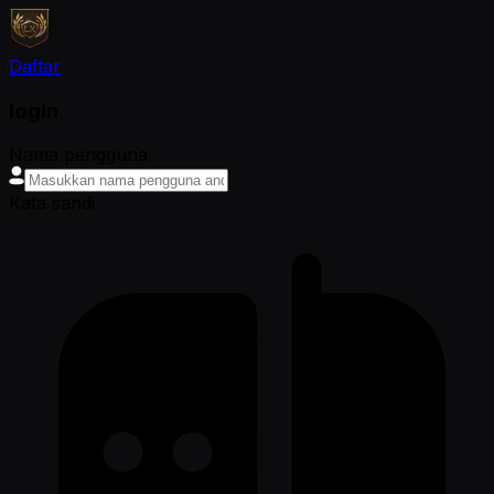
Daftar
login
Nama pengguna
Kata sandi