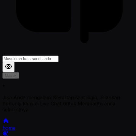
Masuk
*
Jika Anda mengalami Kesulitan saat login, Silahkan
hubungi kami di Live Chat untuk Membantu anda
selanjutnya
home