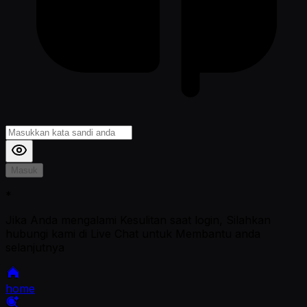
Masuk
*
Jika Anda mengalami Kesulitan saat login, Silahkan
hubungi kami di Live Chat untuk Membantu anda
selanjutnya
home