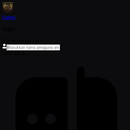
Daftar
login
Nama pengguna
Kata sandi