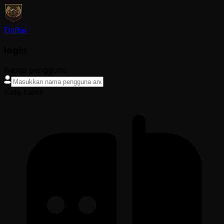
Daftar
login
Nama pengguna
Kata sandi