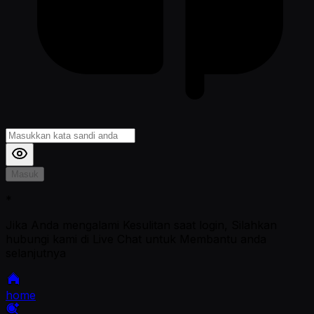
Masuk
*
Jika Anda mengalami Kesulitan saat login, Silahkan
hubungi kami di Live Chat untuk Membantu anda
selanjutnya
home